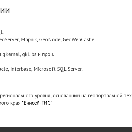
гии
QL
oServer, Mapnik, GeoNode, GeoWebCashe
gKernel, gkLibs и проч.
, Interbase, Microsoft SQL Server.
егионального уровня, основанный на геопортальной тех
кого края
"Енисей-ГИС"