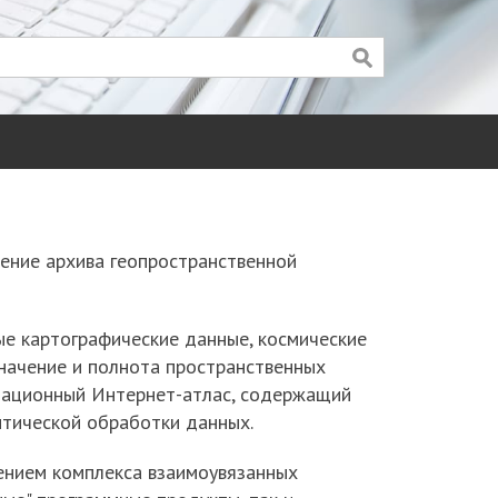
ск
оиск
ение архива геопространственной
е картографические данные, космические
начение и полнота пространственных
мационный Интернет-атлас, содержащий
итической обработки данных.
ением комплекса взаимоувязанных