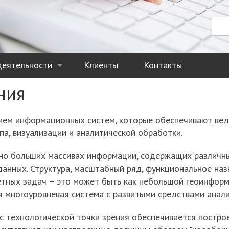
Пои
П
деятельности
Клиенты
Контакты
+
ния
тием информационных систем, которые обеспечивают вед
а, визуализации и аналитической обработки.
чно больших массивах информации, содержащих различны
анных. Структура, масштабный ряд, функциональное наз
етных задач – это может быть как небольшой геоинфор
ая многоуровневая система с развитыми средствами анал
с технологической точки зрения обеспечивается постро