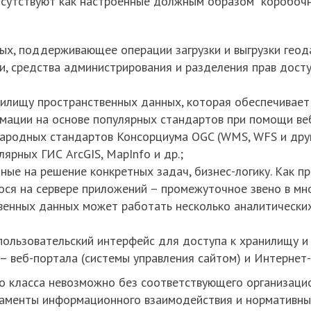
исутствуют как настроенные должным образом "коробочн
ых, поддерживающее операции загрузки и выгрузки гео
и, средства администрирования и разделения прав дост
нилищу пространственных данных, которая обеспечивает
рмации на основе популярных стандартов при помощи ве
народных стандартов Консорциума OGC (WMS, WFS и дру
ярных ГИС ArcGIS, MapInfo и др.;
ые на решение конкретных задач, бизнес-логику. Как пр
ся на сервере приложений – промежуточное звено в мно
венных данных может работать несколько аналитически
 пользовательский интерфейс для доступа к хранилищу 
 – веб-портала (системы управления сайтом) и Интернет-
 класса невозможно без соответствующего организаци
ламенты информационного взаимодействия и нормативны