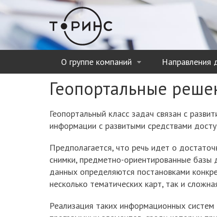
Перейти
к
основному
содержанию
О группе компаний
Направления 
+
Геопортальные реше
Геопортальный класс задач связан с разви
информации с развитыми средствами доступ
Предполагается, что речь идет о достато
снимки, предметно-ориентированные базы д
данных определяются постановками конкр
несколько тематических карт, так и сложн
Реализация таких информационных систем 